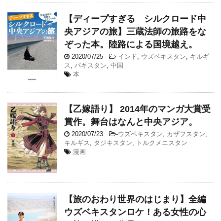
【ディープすぎる シルクロード中
央アジアの旅】三蔵法師の旅路をな
ぞった本。陸路による国境越え。
2020/07/25
-
インド
,
ウズベキスタン
,
キルギ
ス
,
パキスタン
,
中国
本
【乙嫁語り】 2014年のマンガ大賞受
賞作。舞台はなんと中央アジア。
2020/07/23
-
ウズベキスタン
,
カザフスタン
,
キルギス
,
タジキスタン
,
トルクメニスタン
漫画
【旅のおわり世界のはじまり】全編
ウズベキスタンロケ！ある女性の心